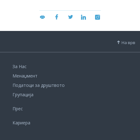
На врв
За Нас
Менаџмент
Податоци за друштвото
Групација
Прес
Кариера