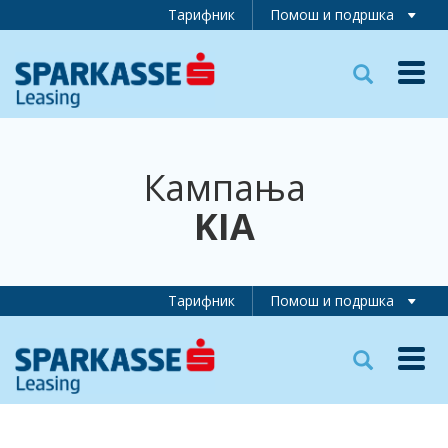
Тарифник
Помош и подршка
Toggl
navig
Кампања
KIA
Тарифник
Помош и подршка
Toggl
navig