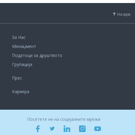
На врв
За Нас
Менаџмент
Податоци за друштвото
Групација
Прес
Кариера
Посетете не на социјалните мрежи