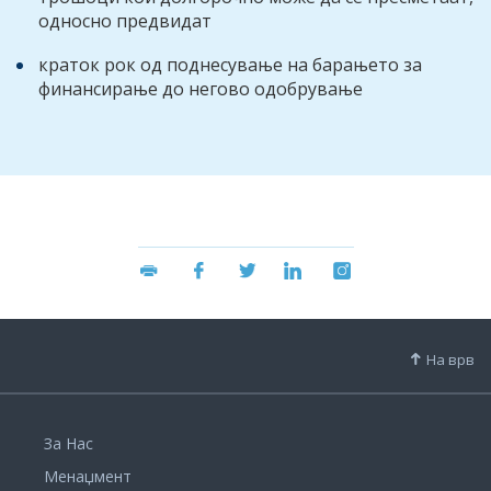
односно предвидат
краток рок од поднесување на барањето за
финансирање до негово одобрување
На врв
За Нас
Менаџмент