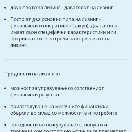
друштвото за лизинг - давателот на лизинг
Постојат два основни типа на лизинг -
финансиски и оперативен (закуп). Двата типа
имаат свои специфични карактеристики и ги
покриваат сите потреби на корисникот на
лизинг.
Предности на лизингот:
можност за управување со сопствениот
финансиски резултат
прилагодување на месечните финансиски
обврски во склад со можностите и потребите
погодности во осигурувањето, попусти и
трошоци кои долгорочно може да се пресметаат,