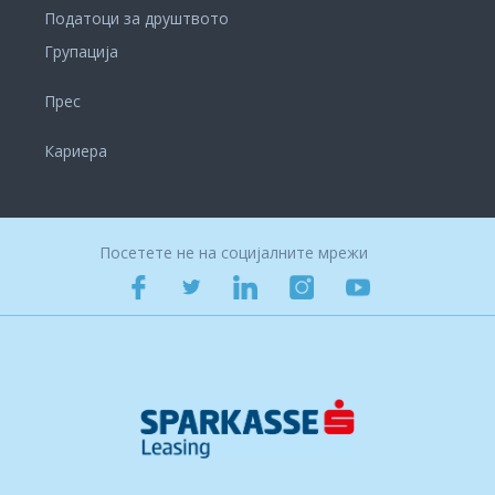
Податоци за друштвото
Групација
Прес
Кариера
Посетете не на социјалните мрежи