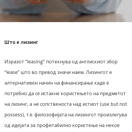
Што е лизинг
Изразот “leasing” потекнува од англискиот збор
“lease” што во превод значи наем. Лизингот е
алтернативен начин на финансирање каде е
потребно да се истакне користењето на предметот
на лизинг, а не сопственоста над истиот (use but not
possess), т.е. филозофијата на лизингот произлегува
од идејата за профитабилно користење на некое