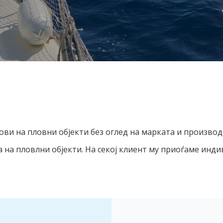
и на пловни објекти без оглед на марката и производи
а на пловлни објекти. На секој клиент му приоѓаме инд