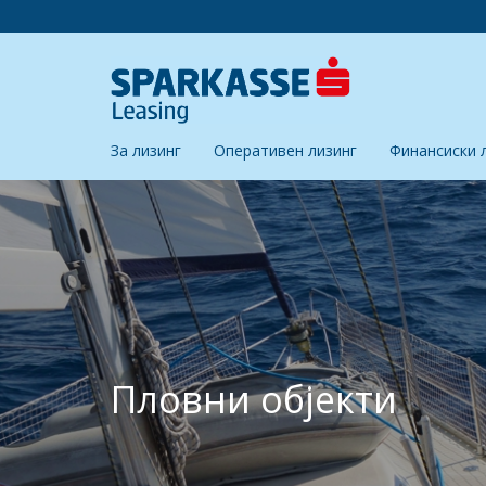
За лизинг
Оперативен лизинг
Финансиски 
Пловни објекти