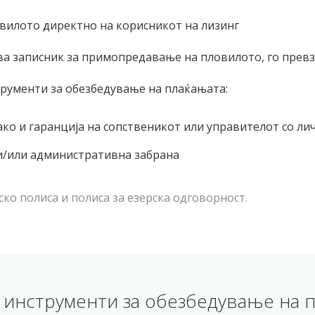
вилото директно на корисникот на лизинг
а записник за примопредавање на пловилото, го превзе
рументи за обезбедување на плаќањата:
ако и гаранција на сопственикот или управителот со л
 и/или административна забрана
ско полиса и полиса за езерска одговорност.
 инструменти за обезбедување на п