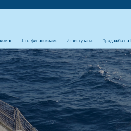
лизинг
Што финансираме
Известување
Продажба на 