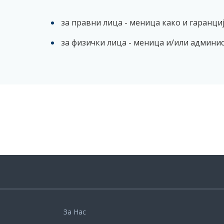
за правни лица - меница како и гаранци
за физички лица - меница и/или админи
За Нас