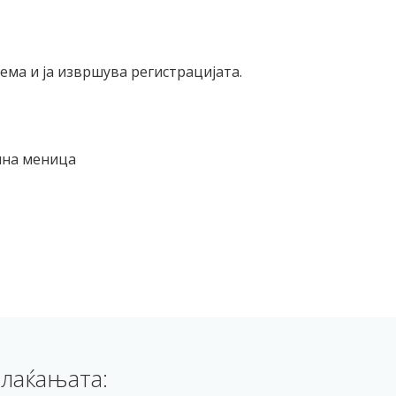
ма и ја извршува регистрацијата.
ична меница
лаќањата: