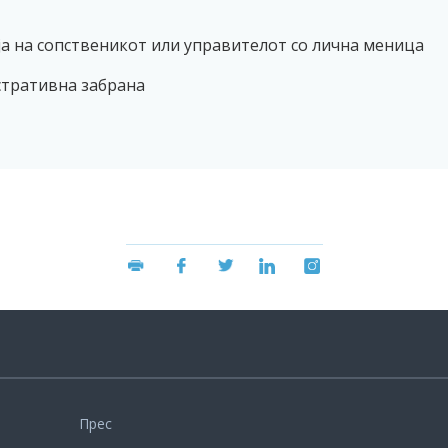
ја на сопственикот или управителот со лична меница
стративна забрана
Прес