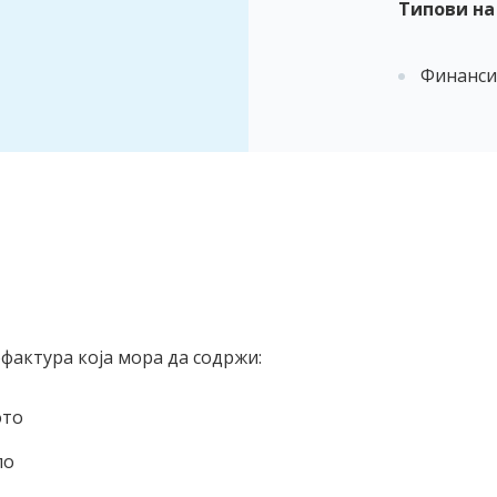
Типови на
Финанси
фактура која мора да содржи:
ото
ло