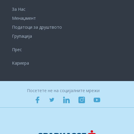
За Нас
Менаџмент
Податоци за друштвото
Групација
Прес
Кариера
Посетете не на социјалните мрежи