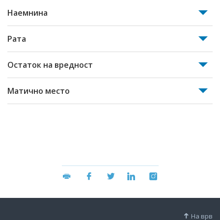
Наемнина
Рата
Остаток на вредност
Матично место
На врв