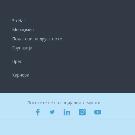
За Нас
Менаџмент
Податоци за друштвото
Групација
Прес
Кариера
Посетете не на социјалните мрежи