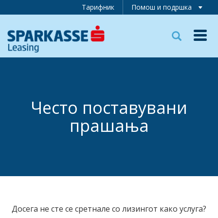
Тарифник
Помош и подршка
Toggl
navig
Често поставувани
прашања
Досега не сте се сретнале со лизингот како услуга?