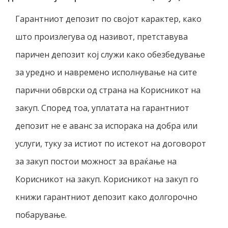
Гарантниот депозит по својот карактер, како
што произлегува од називот, претставува
паричен депозит кој служи како обезбедување
за уредно и навремено исполнување на сите
парични обврски од страна на Корисникот на
закуп. Според тоа, уплатата на гарантниот
депозит не е аванс за испорака на добра или
услуги, туку за истиот по истекот на договорот
за закуп постои можност за враќање на
Корисникот на закуп. Корисникот на закуп го
книжи гарантниот депозит како долгорочно
побарување.