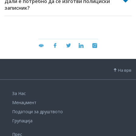
Дали е потребно да се изготви полициски
записник?
На врв
За Нас
Менаџмент
Податоци за друштвото
Групација
Прес