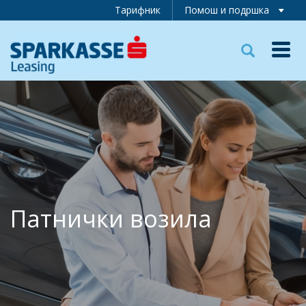
Тарифник
Помош и подршка
Toggl
navig
Патнички возила