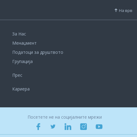
На врв
За Нас
Менаџмент
Податоци за друштвото
Групација
Прес
Кариера
Посетете не на социјалните мрежи