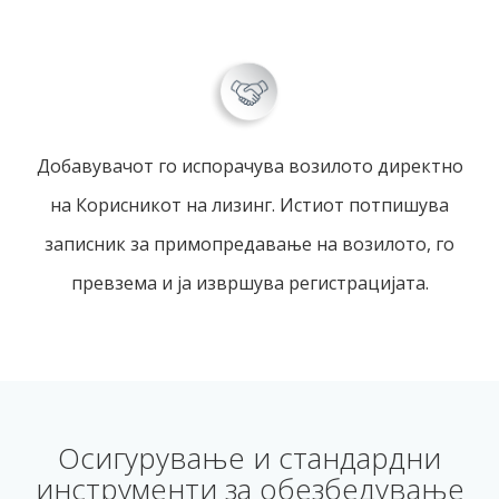
Добавувачот го испорачува возилото директно
на Корисникот на лизинг. Истиот потпишува
записник за примопредавање на возилото, го
превзема и ја извршува регистрацијата.
Осигурување и стандардни
инструменти за обезбедување