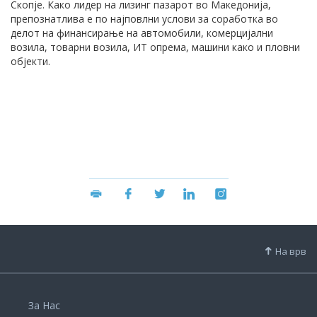
Скопје. Како лидер на лизинг пазарот во Македонија,
препознатлива е по најповлни услови за соработка во
делот на финансирање на автомобили, комерцијални
возила, товарни возила, ИТ опрема, машини како и пловни
објекти.
На врв
За Нас