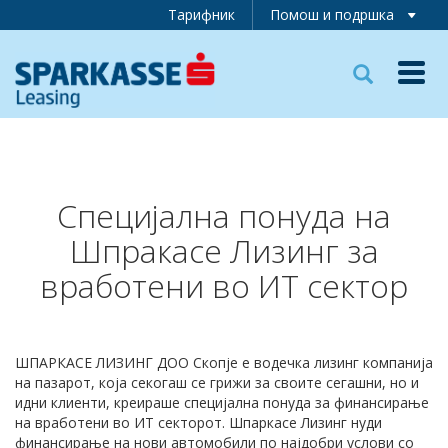
Тарифник
Помош и подршка
Toggl
navig
Специјална понуда на
Шпракасе Лизинг за
вработени во ИТ сектор
ШПАРКАСЕ ЛИЗИНГ ДОО Скопје e водечка лизинг компанија
на пазарот, која секогаш се грижи за своите сегашни, но и
идни клиенти, креираше специјална понуда за финансирање
на вработени во ИТ секторот. Шпаркасе Лизинг нуди
финансирање на нови автомобили по најдобри услови со