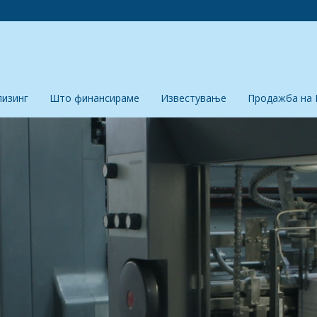
лизинг
Што финансираме
Известување
Продажба на 