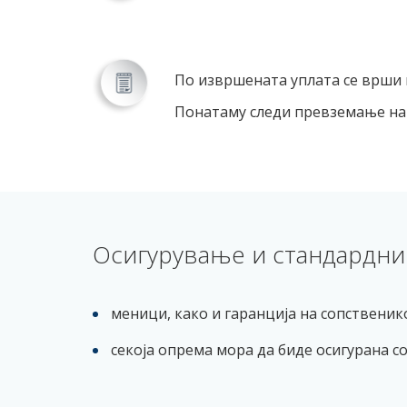
По извршената уплата се врши 
Понатаму следи превземање на
Осигурување и стандардни 
меници, како и гаранција на сопствени
секоја опрема мора да биде осигурана с