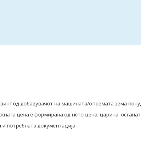
зинг од добавувачот на машината/опремата зема понуд
ажната цена е формирана од нето цена, царина, остана
 и потребната документација .