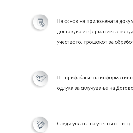
На основ на приложената докум
доставува информативна понуда
учеството, трошокот за обрабо
По прифаќање на информативнат
одлука за склучување на Догово
Следи уплата на учеството и тр