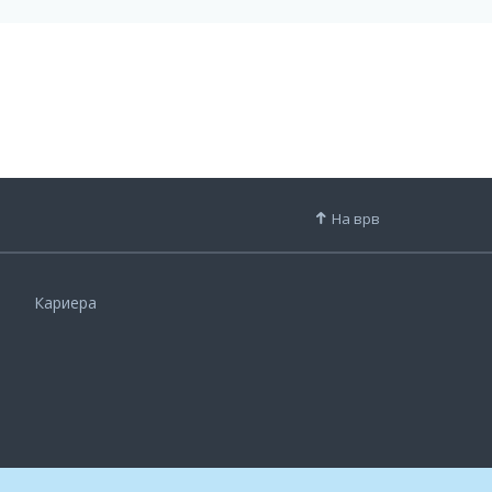
На врв
Кариера