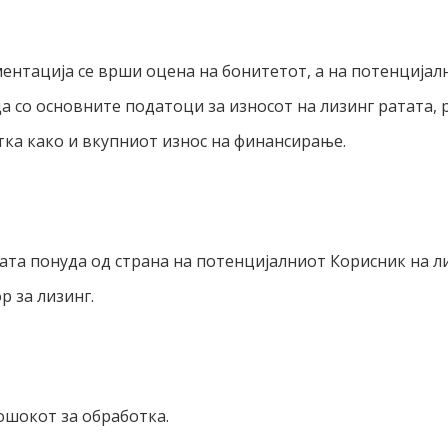
ентација се врши оцена на бонитетот, а на потенцијалн
 со основните податоци за износот на лизинг ратата, 
тка како и вкупниот износ на финансирање.
а понуда од страна на потенцијалниот Корисник на л
р за лизинг.
ошокот за обработка.