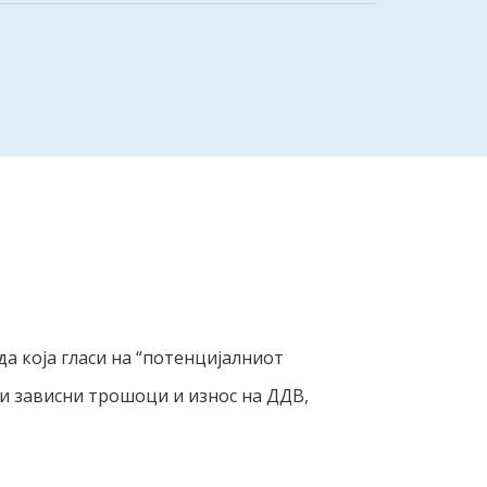
а која гласи на “потенцијалниот
ти зависни трошоци и износ на ДДВ,