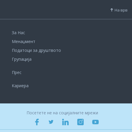
На врв
За Нас
Менаџмент
Податоци за друштвото
Групација
Прес
Кариера
Посетете не на социјалните мрежи