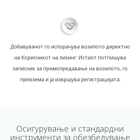
Добавувачот го испорачува возилото директно
на Корисникот на лизинг. Истиот потпишува
записник за примопредавање на возилото, го
превзема и ја извршува регистрацијата.
Осигурување и стандардни
инструменти за обезбедување