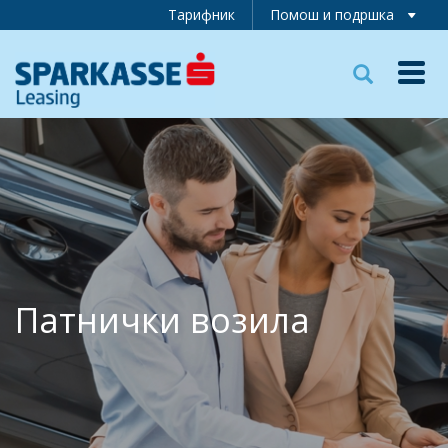
Тарифник
Помош и подршка
Toggl
navig
Патнички возила