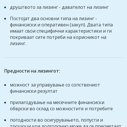
друштвото за лизинг - давателот на лизинг
Постојат два основни типа на лизинг -
финансиски и оперативен (закуп). Двата типа
имаат свои специфични карактеристики и ги
покриваат сите потреби на корисникот на
лизинг.
Предности на лизингот:
можност за управување со сопствениот
финансиски резултат
прилагодување на месечните финансиски
обврски во склад со можностите и потребите
погодности во осигурувањето, попусти и
трошоци кои долгорочно може да се пресметаат,