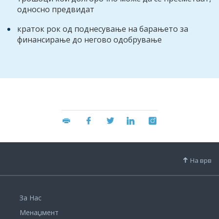
односно предвидат
краток рок од поднесување на барањето за
финансирање до негово одобрување
На врв
За Нас
Менаџмент