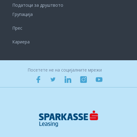
Податоци за друштвото
Групација
Прес
Кариера
Посетете не на социјалните мрежи