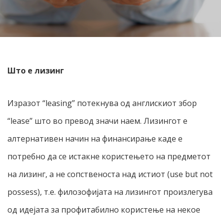
Што е лизинг
Изразот “leasing” потекнува од англискиот збор
“lease” што во превод значи наем. Лизингот е
алтернативен начин на финансирање каде е
потребно да се истакне користењето на предметот
на лизинг, а не сопственоста над истиот (use but not
possess), т.е. филозофијата на лизингот произлегува
од идејата за профитабилно користење на некое