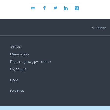
На врв
За Нас
Менаџмент
Податоци за друштвото
Групација
Прес
Кариера