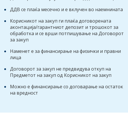
ДДВ се плаќа месечно и е вклучен во наемнината
Корисникот на закуп ги плаќа договорената
аконтација/гарантниот депозит и трошокот за
обработка и се врши потпишување на Договорот
за закуп
Наменет е за финансирање на физички и правни
лица
Договорот за закуп не предвидува откуп на
Предметот на закуп од Корисникот на закуп
Можно е финансирање со договарање на остаток
на вредност